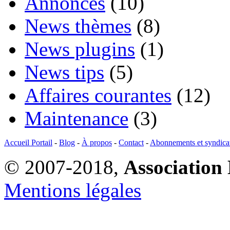
Annonces
(10)
News thèmes
(8)
News plugins
(1)
News tips
(5)
Affaires courantes
(12)
Maintenance
(3)
Accueil Portail
-
Blog
-
À propos
-
Contact
-
Abonnements et syndica
© 2007-2018,
Association 
Mentions légales